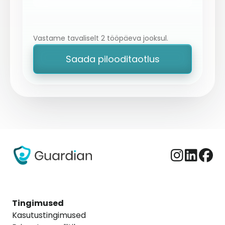
Ettevõtte või asutuse nimi
*
Vastame tavaliselt 2 tööpäeva jooksul.
Saada pilooditaotlus
Hoolduskeskkond
Vali sobiv variant
Sõnum (valikuline)
Tingimused
Kasutustingimused