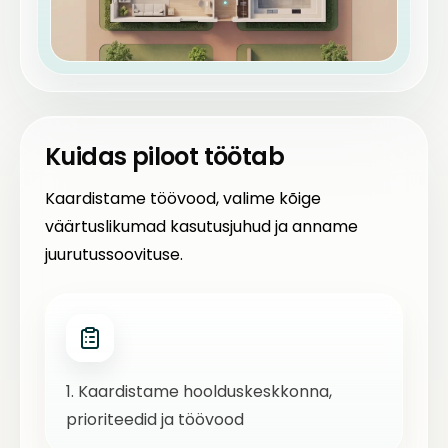
Kuidas piloot töötab
Kaardistame töövood, valime kõige
väärtuslikumad kasutusjuhud ja anname
juurutussoovituse.
1. Kaardistame hoolduskeskkonna,
prioriteedid ja töövood