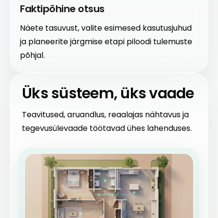
Faktipõhine otsus
Näete tasuvust, valite esimesed kasutusjuhud
ja planeerite järgmise etapi piloodi tulemuste
põhjal.
Üks süsteem, üks vaade
Teavitused, aruandlus, reaalajas nähtavus ja
tegevusülevaade töötavad ühes lahenduses.