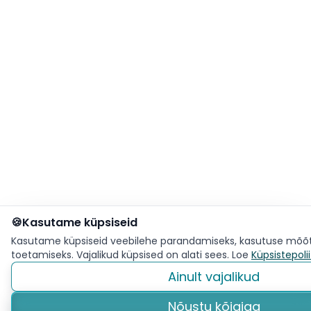
🍪
Kasutame küpsiseid
UUS TOODE
Kasutame küpsiseid veebilehe parandamiseks, kasutuse mõõt
GPS + telefon + SOS
toetamiseks. Vajalikud küpsised on alati sees. Loe
Küpsistepolii
Ühes lihtsas turvaseadmes.
Küpsistepoliitika
Ainult vajalikud
Vaata lähemalt
Nõustu kõigiga