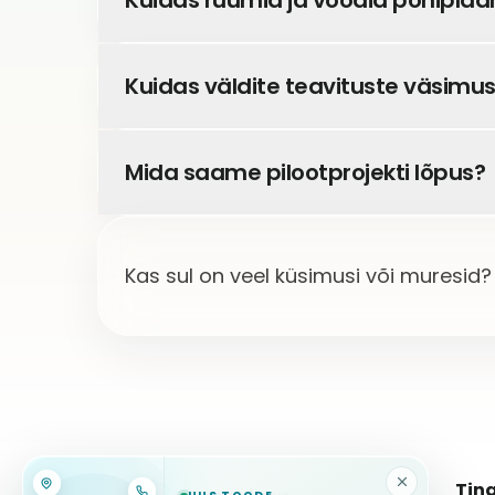
Kuidas ruumid ja voodid põhiplaa
Kuidas väldite teavituste väsimust
Mida saame pilootprojekti lõpus?
Kas sul on veel küsimusi või muresid? 
Tin