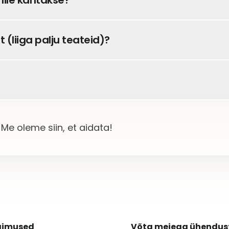
nile kantakse?
 (liiga palju teateid)?
Me oleme siin, et aidata!
gimused
Võta meiega ühendus