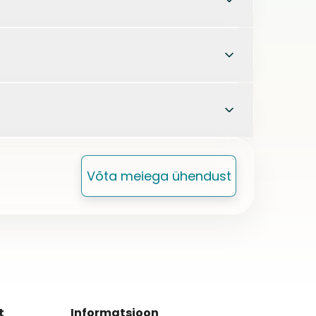
Võta meiega ühendust
t
Informatsioon