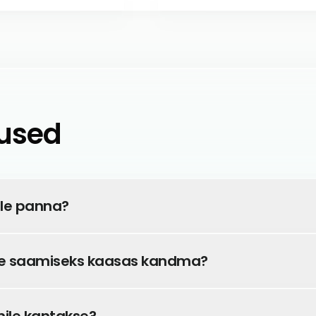
used
öle panna?
te saamiseks kaasas kandma?