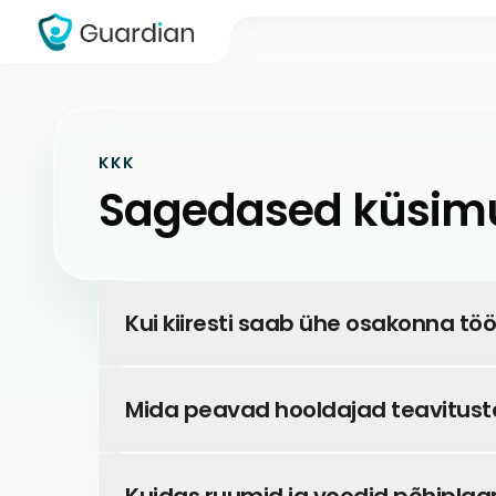
KKK
Sagedased küsim
Kui kiiresti saab ühe osakonna tö
Mida peavad hooldajad teavitus