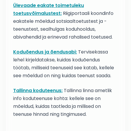
Ülevaade eakate toimetuleku
toetusvõimalustest:
Riigiportaali koondinfo
eakatele mõeldud sotsiaaltoetustest ja -
teenustest, sealhulgas koduhooldus,
abivahendid ja erinevad rahalised toetused.
Koduõendus ja õendusabi:
Tervisekassa
lehel kirjeldatakse, kuidas koduõendus
töötab, milliseid teenuseid see katab, kellele
see mõeldud on ning kuidas teenust saada.
Tallinna koduteenus:
Tallinna linna ametlik
info koduteenuse kohta: kellele see on
mõeldud, kuidas taotleda ja millised on
teenuse hinnad ning tingimused.