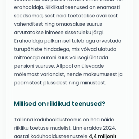
erahooldaja. Riiklikud teenused on enamasti
soodsamad, sest neid toetatakse avalikest
vahenditest ning omaosaluse suurus
arvutatakse inimese sissetuleku järgi.
Erahooldaja palkamisel tuleb aga arvestada
turupõhiste hindadega, mis võivad ulatuda
mitmesaja euroni kuus või isegi ületada
pensioni suuruse. Allpool on ülevaade
mõlemast variandist, nende maksumusest ja
peamistest plussidest ning miinustest.
Millised on riiklikud teenused?
Tallinna koduhooldusteenus on hea näide
riikliku toetuse mudelist. Linn eraldas 2024.
aastal koduhooldusteenustele
4,4 miljonit