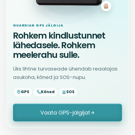
GUARDIAN GPS JÄLGIJA
Rohkem kindlustunnet
lähedasele. Rohkem
meelerahu sulle.
Üks lihtne turvaseade ühendab reaalajas
asukoha, kõned ja SOS-nupu.
GPS
Kõned
SOS
Vaata GPS-jälgijat