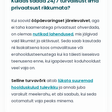
Kuidas saada 24/7 turvalisust ilma
privaatsust rikkumata?
Kui soovid
ööpäevaringset järelevalvet
, aga
ei taha kaameratega privaatsust ohverdada,
on olemas
nutikad lahendused
, mis jälgivad
vaid liikumist ja aktiivsust. Seda saab kasutada
nii lisakaitsena koos omavalitsuse või
erahooldusteenustega kui ka täiesti iseseisva
teenusena enne, kui igapäevast koduhooldust
veel vaja on.
Selline turvavõrk
aitab
lükata suuremad
hoolduskulud tulevikku
ja annab juba
varakult meelerahu, et abi saabub, kui seda
ootamatult vaja peaks minema.