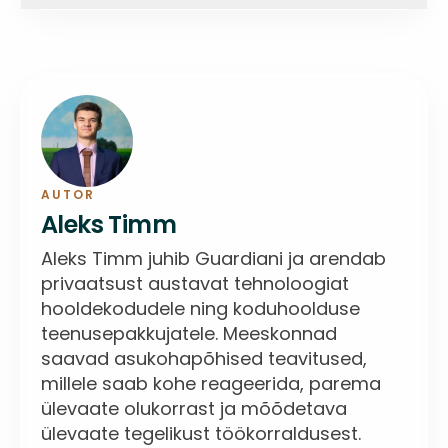
Oma kodu ja harjumuspärane keskkond
Säilib iseseisvus ja otsustusõigus
Personaalne lähenemine
Paindlik graafik
Lähedased saavad rohkem kaasa rääkida
AUTOR
Aleks Timm
Millised toetused on teie piirkonnas
Aleks Timm juhib Guardiani ja arendab
saadaval
privaatsust austavat tehnoloogiat
Millised on taotlemise tingimused
hooldekodudele ning koduhoolduse
Kuidas esitada taotlust
teenusepakkujatele. Meeskonnad
saavad asukohapõhised teavitused,
millele saab kohe reageerida, parema
ülevaate olukorrast ja mõõdetava
ülevaate tegelikust töökorraldusest.