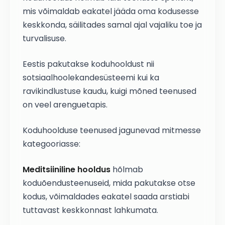
mis võimaldab eakatel jääda oma kodusesse
keskkonda, säilitades samal ajal vajaliku toe ja
turvalisuse.
Eestis pakutakse koduhooldust nii
sotsiaalhoolekandesüsteemi kui ka
ravikindlustuse kaudu, kuigi mõned teenused
on veel arenguetapis.
Koduhoolduse teenused jagunevad mitmesse
kategooriasse:
Meditsiiniline hooldus
hõlmab
koduõendusteenuseid, mida pakutakse otse
kodus, võimaldades eakatel saada arstiabi
tuttavast keskkonnast lahkumata.