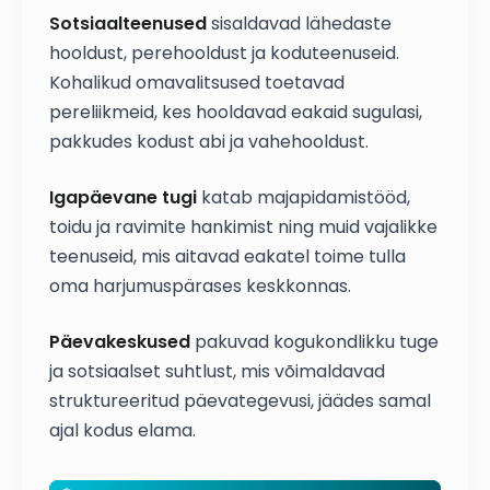
Sotsiaalteenused
sisaldavad lähedaste
hooldust, perehooldust ja koduteenuseid.
Kohalikud omavalitsused toetavad
pereliikmeid, kes hooldavad eakaid sugulasi,
pakkudes kodust abi ja vahehooldust.
Igapäevane tugi
katab majapidamistööd,
toidu ja ravimite hankimist ning muid vajalikke
teenuseid, mis aitavad eakatel toime tulla
oma harjumuspärases keskkonnas.
Päevakeskused
pakuvad kogukondlikku tuge
ja sotsiaalset suhtlust, mis võimaldavad
struktureeritud päevategevusi, jäädes samal
ajal kodus elama.