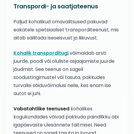
Transpordi- ja saatjateenus
Paljud kohalikud omavalitsused pakuvad
eakatele spetsiaalset transporditeenust, mis
aitab säilitada iseseisvust ja liikuvust.
Kohalik transporditugi
võimaldab arsti
juurde, poodi või oluliste asjaajamiste juurde
jõudmist. See teenus on sageli
soodustingimustel või tasuta, pakkudes
turvalisi sõiduvõimalusi neile, kes enam ise
autot ei juhi.
Vabatahtlike teenused
kohalikes
kogukondades võivad pakkuda paindlikku abi
igapäevaste ülesannete täitmisel. Need
teenused on sageli tasuta ja loovad