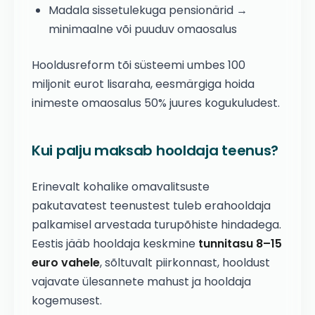
Madala sissetulekuga pensionärid →
minimaalne või puuduv omaosalus
Hooldusreform tõi süsteemi umbes 100
miljonit eurot lisaraha, eesmärgiga hoida
inimeste omaosalus 50% juures kogukuludest.
Kui palju maksab hooldaja teenus?
Erinevalt kohalike omavalitsuste
pakutavatest teenustest tuleb erahooldaja
palkamisel arvestada turupõhiste hindadega.
Eestis jääb hooldaja keskmine
tunnitasu 8–15
euro vahele
, sõltuvalt piirkonnast, hooldust
vajavate ülesannete mahust ja hooldaja
kogemusest.