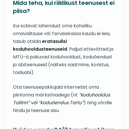
Mida teha, kui riiklikust teenusest ei
piisa?
Kui sobivat lahendust oma kohaliku
omavalitsuse või Tervisekassa kaudu ei leia,
tasub otsida
eratasulisi
koduhooldusteenuseid
. Paljud ettevõtted ja
MTÜ-d pakuvad koduhooldust, koduõendust
ja abiteenuseid (näiteks saatmine, koristus,
toiduabi).
Otsi teenusepakkujaid internetist oma
piirkonna märksõnadega (nt
“koduhooldus
Tallinn” või “koduõendus Tartu”
) ning võrdle
hindu ja teenuse sisu.