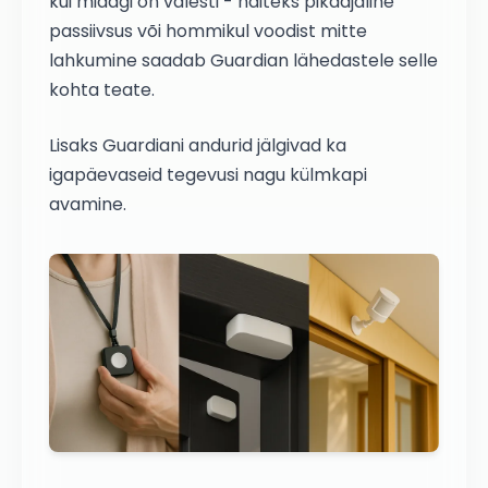
kui midagi on valesti - näiteks pikaajaline
passiivsus või hommikul voodist mitte
lahkumine saadab Guardian lähedastele selle
kohta teate.
Lisaks Guardiani andurid jälgivad ka
igapäevaseid tegevusi nagu külmkapi
avamine.