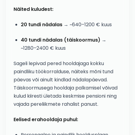
Näited kuludest:
20 tundi nädalas
→ ~640–1200 € kuus
40 tundi nädalas (täiskoormus)
→
~1280–2400 € kuus
Sageli lepivad pered hooldajaga kokku
paindliku töökorralduse, näiteks mõni tund
päevas või ainult kindlad nädalapäevad.
Täiskoormusega hooldaja palkamisel võivad
kulud kiiresti ületada keskmise pensioni ning
vajada pereliikmete rahalist panust.
Eelised erahooldaja puhul:
Personaalne ja paindlik hooldusplaan