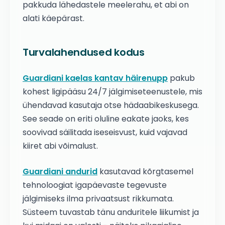
pakkuda lähedastele meelerahu, et abi on
alati käepärast.
Turvalahendused kodus
Guardiani kaelas kantav häirenupp
pakub
kohest ligipääsu 24/7 jälgimiseteenustele, mis
ühendavad kasutaja otse hädaabikeskusega.
See seade on eriti oluline eakate jaoks, kes
soovivad säilitada iseseisvust, kuid vajavad
kiiret abi võimalust.
Guardiani andurid
kasutavad kõrgtasemel
tehnoloogiat igapäevaste tegevuste
jälgimiseks ilma privaatsust rikkumata.
Süsteem tuvastab tänu anduritele liikumist ja