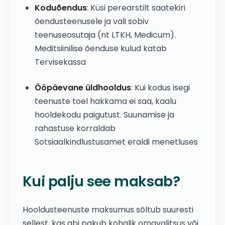
Koduõendus
: Küsi perearstilt saatekiri
õendusteenusele ja vali sobiv
teenuseosutaja (nt LTKH, Medicum).
Meditsiinilise õenduse kulud katab
Tervisekassa
Ööpäevane üldhooldus
: Kui kodus isegi
teenuste toel hakkama ei saa, kaalu
hooldekodu paigutust. Suunamise ja
rahastuse korraldab
Sotsiaalkindlustusamet eraldi menetluses
Kui palju see maksab?
Hooldusteenuste maksumus sõltub suuresti
sellest, kas abi pakub kohalik omavalitsus või